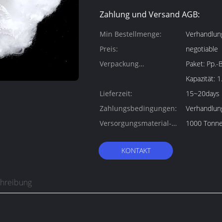
Zahlung und Versand AGB:
Min Bestellmenge:
Verhandlun
Preis:
negotiable
Verpackung
Paket: Pp.-Ballenpaket 1.Weight: Über 150kg/Bale.
Informationen:
Kapazität: 
Lieferzeit:
15~20days
Zahlungsbedingungen:
Verhandlun
Versorgungsmaterial-
1000 Tonn
Fähigkeit:
KONTAKT
chreibung