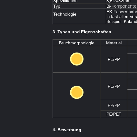
Spezifikation
3,5DX32mm
Komponente
Typ
Bi-
ES-Fasern haben
Technologie
in fast allen V
Beispiel: Kaland
3. Typen und Eigenschaften
Bruchmorphologie
Material
PE/PP
PE/PP
PP/PP
PE/PET
4. Bewerbung