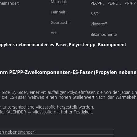
Material:
eneinander)
PE-/PP、 PE/PET、 PP/PP
Feinheit:
3.5D
Gebrauch:
Vliesstoff
Art:
Bikomponente
opylens nebeneinander
es-Faser
Polyester pp. Bicomponent
,
,
mm PE/PP-Zweikomponenten-ES-Faser (Propylen nebene
Side By Side“, einer Art auffälliger Polyolefinfaser, die von der Japan
t die ES-Faser weltweit einen hohen Stellenwert.Nach der Wärmebeh
terschiedliche Vliesstoffe hergestellt werden.
e, KALENDER → Vliesstoffe mit hoher Festigkeit.
en nebeneinander)