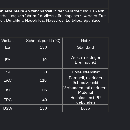
 eine breite Anwendbarkeit in der Verarbeitung.Es kann
erarbeitungsverfahren für Vliesstoffe eingesetzt werden.Zum
er, Durchluft, Nadelvlies, Nassvlies, Luftvlies, Spunlace.
Vielfalt
Schmelzpunkt (°C)
Notiz
ES
130
Standard
Weich, niedriger
EA
110
Brennpunkt
ESC
130
Hohe Intensität
Formteil, niedriger
EAC
110
Schmelzpunkt
Verbunden mit anderem
EKC
105
Material
Hochfest, mit PP
EPC
140
gebunden
USW
130
Lose