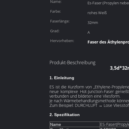
Name:
Es-Faser (Propylen neb
Farbe:
rohes Weiß
Faserlänge:
32mm
Grad:
A
Hervorheben:
Faser des Äthylenpr
Produkt-Beschreibung
3,5d*32
1. Einleitung
ES ist die Kurzform von „Ethylene-Propylene 
neue komplexe Hot-Junction-Faser genieß
verbunden und bildeten eine Vliesform.
Je nach Wärmebehandlungsmethode können un
Zum Beispiel: DURCHLUFT → Lose Vliesstoff
2. Spezifikation
ES-Faser(
Propyl
Name