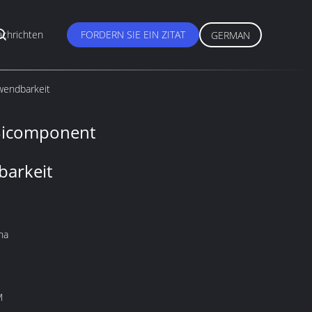
chrichten
FORDERN SIE EIN ZITAT
GERMAN
wendbarkeit
Bicomponent
barkeit
na
O
M