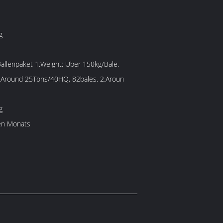
g
1.Around 25Tons/40HQ, 82bales. 2.Aroun
g
en Monats