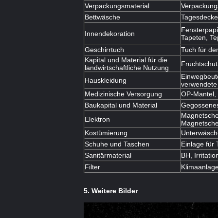
Verpackungsmaterial
Verpackung
Bettwäsche
Tagesdecke,
Fensterpapi
Innendekoration
Tapeten, Te
Geschirrtuch
Tuch für de
Kapital und Material für die
Fruchtschut
landwirtschaftliche Nutzung
Einwegbeute
Hauskleidung
verwendete
Medizinische Versorgung
OP-Mantel,
Baukapital und Material
Gegossenes 
Magnetsche
Elektron
Magnetsche
Kostümierung
Unterwäsche
Schuhe und Taschen
Einlage für
Sanitärmaterial
BH, Irritati
Filter
Klimaanlagen
5. Weitere Bilder