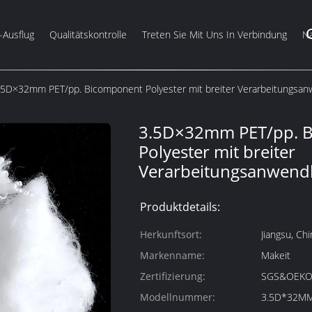
-Ausflug
Qualitätskontrolle
Treten Sie Mit Uns In Verbindung
Na
.5D×32mm PET/pp. Bicomponent Polyester mit breiter Verarbeitungsan
3.5D×32mm PET/pp. 
Polyester mit breiter
Verarbeitungsanwend
Produktdetails:
Herkunftsort:
Jiangsu, Chi
Markenname:
Makeit
Zertifizierung:
SGS&OEK
Modellnummer:
3.5D*32M