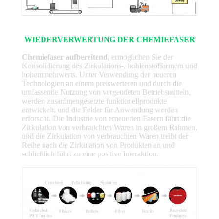
WIEDERVERWERTUNG DER CHEMIEFASER
Chemiefaser aufbereitend,
ermöglichen Sie der
Konsolidierung des Zirkulations-, kohlenstoffarmem und
hohemmehrwerts. Unter Verwendung der neueren
Technologien an einem preiswerteren und durch die
umfassende Nutzung von vergeudeten Betriebsmitteln,
werden zusammengesetzte funktionellprodukte
entwickelt, und die Felder für Anwendung werden
erforscht. Die Industrie von erneuerten Fasern fährt die
Zirkulation von verbrauchten Waren in großem Rahmen,
und die Zirkulation von verbrauchten Waren treibt der
Reihe nach die Zirkulation von Produkten an und
schließlich führt zu eine positive Interaktion.