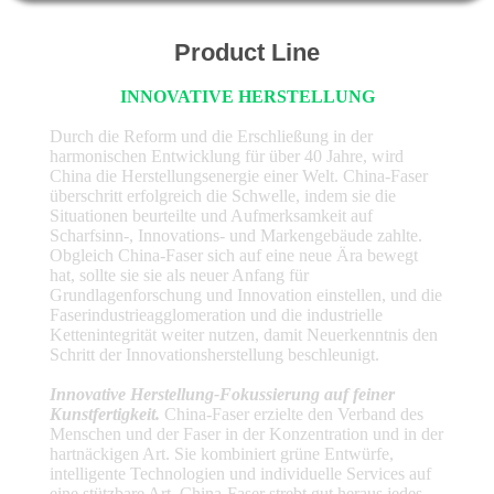
TRETEN
Product Line
SIE
INNOVATIVE HERSTELLUNG
MIT
Durch die Reform und die Erschließung in der
UNS
harmonischen Entwicklung für über 40 Jahre, wird
China die Herstellungsenergie einer Welt. China-Faser
IN
überschritt erfolgreich die Schwelle, indem sie die
Situationen beurteilte und Aufmerksamkeit auf
VERBINDUNG
Scharfsinn-, Innovations- und Markengebäude zahlte.
Obgleich China-Faser sich auf eine neue Ära bewegt
hat, sollte sie sie als neuer Anfang für
NACHRICHTEN
Grundlagenforschung und Innovation einstellen, und die
Faserindustrieagglomeration und die industrielle
Kettenintegrität weiter nutzen, damit Neuerkenntnis den
FÄLLE
Schritt der Innovationsherstellung beschleunigt.
Innovative Herstellung-Fokussierung auf feiner
Kunstfertigkeit.
China-Faser erzielte den Verband des
FORDERN
Menschen und der Faser in der Konzentration und in der
hartnäckigen Art. Sie kombiniert grüne Entwürfe,
SIE
intelligente Technologien und individuelle Services auf
eine stützbare Art. China-Faser strebt gut heraus jedes