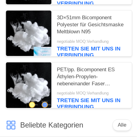
VERBINDUNG
3D×51mm Bicomponent
Polyester für Gesichtsmaske
Meltblown N95
negotiable MOQ:Verhandlung
TRETEN SIE MIT UNS IN
VERBINDUNG
PET/pp. Bicomponent ES
Äthylen-Propylen-
nebeneinander Faser
3.5D×32mm
negotiable MOQ:Verhandlung
TRETEN SIE MIT UNS IN
VERBINDUNG
Beliebte Kategorien
Alle