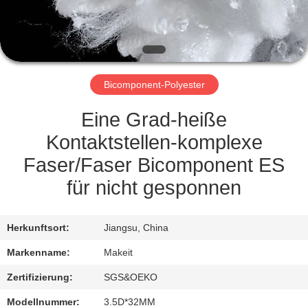
TRETEN
SIE
MIT
Bicomponent-Polyester
UNS
IN
Eine Grad-heiße
VERBINDUNG
Kontaktstellen-komplexe
Faser/Faser Bicomponent ES
NACHRICHTEN
für nicht gesponnen
FÄLLE
Herkunftsort:
Jiangsu, China
Markenname:
Makeit
FORDERN
Zertifizierung:
SGS&OEKO
SIE
Modellnummer:
3.5D*32MM