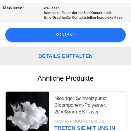
EIN
Markieren:
,
es-Faser
ZITAT
,
komplexe Faser der heißen Kontaktstelle
Eine Grad-heiße Kontaktstellen-komplexe Faser
SITEMAP
KONTAKT!
PRIVACY
DETAILS ENTFALTEN
POLICY
Ähnliche Produkte
Niedriger Schmelzpunkt
Bicomponent-Polyester,
2D×38mm ES Faser
negotiable MOQ:Verhandlung
TRETEN SIE MIT UNS IN