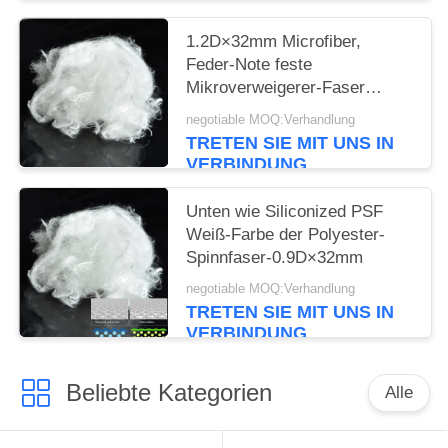
1.2D×32mm Microfiber,
Feder-Note feste
Mikroverweigerer-Faser
Siliconized
negotiable MOQ:Verhandlung
TRETEN SIE MIT UNS IN
VERBINDUNG
Unten wie Siliconized PSF
Weiß-Farbe der Polyester-
Spinnfaser-0.9D×32mm
negotiable MOQ:Verhandlung
TRETEN SIE MIT UNS IN
VERBINDUNG
Beliebte Kategorien
Alle