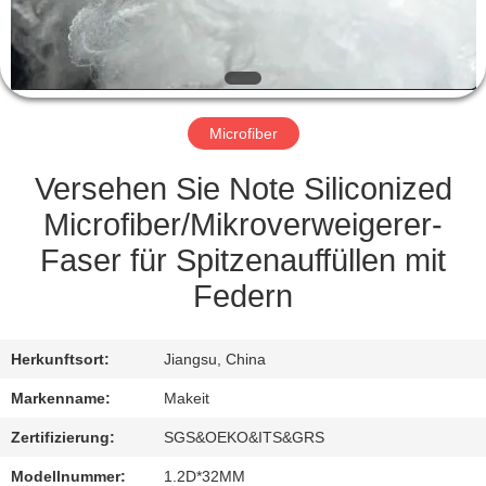
TRETEN
SIE
MIT
Microfiber
UNS
IN
Versehen Sie Note Siliconized
VERBINDUNG
Microfiber/Mikroverweigerer-
Faser für Spitzenauffüllen mit
NACHRICHTEN
Federn
FÄLLE
Herkunftsort:
Jiangsu, China
Markenname:
Makeit
FORDERN
Zertifizierung:
SGS&OEKO&ITS&GRS
SIE
Modellnummer:
1.2D*32MM