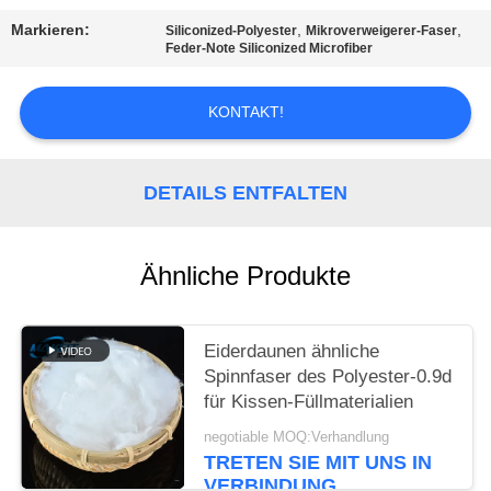
EIN
Markieren:
,
,
Siliconized-Polyester
Mikroverweigerer-Faser
ZITAT
Feder-Note Siliconized Microfiber
SITEMAP
KONTAKT!
PRIVACY
DETAILS ENTFALTEN
POLICY
Ähnliche Produkte
Eiderdaunen ähnliche
Spinnfaser des Polyester-0.9d
für Kissen-Füllmaterialien
negotiable MOQ:Verhandlung
TRETEN SIE MIT UNS IN
VERBINDUNG