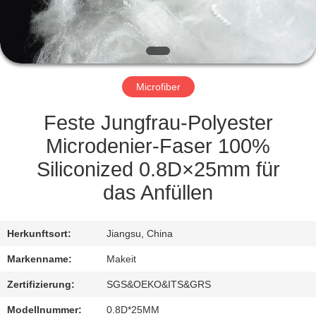
TRETEN
SIE
MIT
Microfiber
UNS
IN
Feste Jungfrau-Polyester
VERBINDUNG
Microdenier-Faser 100%
Siliconized 0.8D×25mm für
NACHRICHTEN
das Anfüllen
FÄLLE
Herkunftsort:
Jiangsu, China
Markenname:
Makeit
FORDERN
Zertifizierung:
SGS&OEKO&ITS&GRS
SIE
Modellnummer:
0.8D*25MM