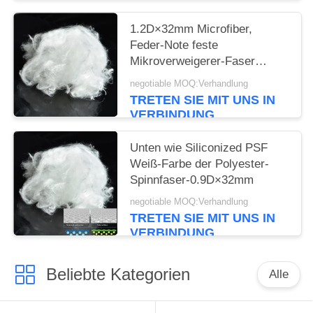
1.2D×32mm Microfiber,
Feder-Note feste
Mikroverweigerer-Faser
Siliconized
negotiable MOQ:Verhandlung
TRETEN SIE MIT UNS IN
VERBINDUNG
Unten wie Siliconized PSF
Weiß-Farbe der Polyester-
Spinnfaser-0.9D×32mm
negotiable MOQ:Verhandlung
TRETEN SIE MIT UNS IN
VERBINDUNG
Beliebte Kategorien
Alle