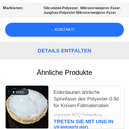
EIN
Markieren:
,
,
Siliconized-Polyester
Mikroverweigerer-Faser
ZITAT
Jungfrau-Polyester-Mikroverweigerer-Faser
SITEMAP
KONTAKT!
PRIVACY
DETAILS ENTFALTEN
POLICY
Ähnliche Produkte
Eiderdaunen ähnliche
Spinnfaser des Polyester-0.9d
für Kissen-Füllmaterialien
negotiable MOQ:Verhandlung
TRETEN SIE MIT UNS IN
VERBINDUNG