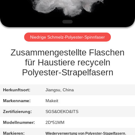
TRETEN
SIE
MIT
Niedrige Schmelz-Polyester-Spinnfaser
UNS
IN
Zusammengestellte Flaschen
VERBINDUNG
für Haustiere recyceln
Polyester-Strapelfasern
NACHRICHTEN
Herkunftsort:
Jiangsu, China
FÄLLE
Markenname:
Makeit
Zertifizierung:
SGS&OEKO&ITS
FORDERN
Modellnummer:
2D*51MM
SIE
Markieren:
,
Wiederverwertung von Polyester-Stapelfasern