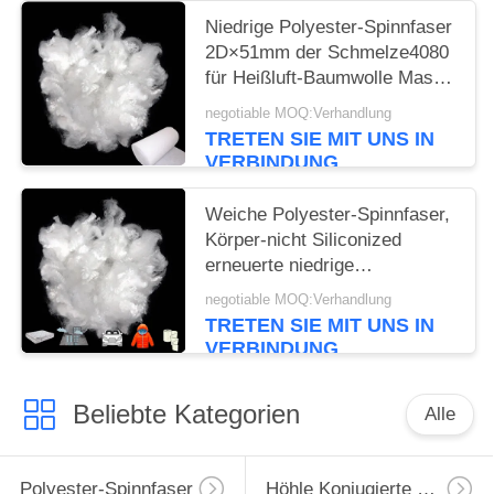
Niedrige Polyester-Spinnfaser
2D×51mm der Schmelze4080
für Heißluft-Baumwolle Maske
N95 ES
negotiable MOQ:Verhandlung
TRETEN SIE MIT UNS IN
VERBINDUNG
Weiche Polyester-Spinnfaser,
Körper-nicht Siliconized
erneuerte niedrige
Schmelzfaser
negotiable MOQ:Verhandlung
TRETEN SIE MIT UNS IN
VERBINDUNG
Beliebte Kategorien
Alle
Polyester-Spinnfaser
Höhle Konjugierte Polyester-Spinnfaser