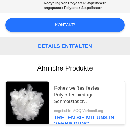
EIN
,
Recycling von Polyester-Stapelfasern
angepasste Polyester-Stapelfasern
ZITAT
KONTAKT!
SITEMAP
DETAILS ENTFALTEN
PRIVACY
POLICY
Ähnliche Produkte
Rohes weißes festes
Polyester-niedrige
Schmelzfaser
umweltfreundlich für mit
negotiable MOQ:Verhandlung
Hoch-Elastizität
TRETEN SIE MIT UNS IN
VERBINDUNG