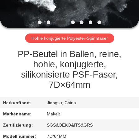
TRETEN
SIE
MIT
Höhle konjugierte Polyester-Spinnfaser
UNS
IN
PP-Beutel in Ballen, reine,
VERBINDUNG
hohle, konjugierte,
silikonisierte PSF-Faser,
NACHRICHTEN
7D×64mm
FÄLLE
Herkunftsort:
Jiangsu, China
Markenname:
Makeit
FORDERN
Zertifizierung:
SGS&OEKO&ITS&GRS
SIE
Modellnummer:
7D*64MM