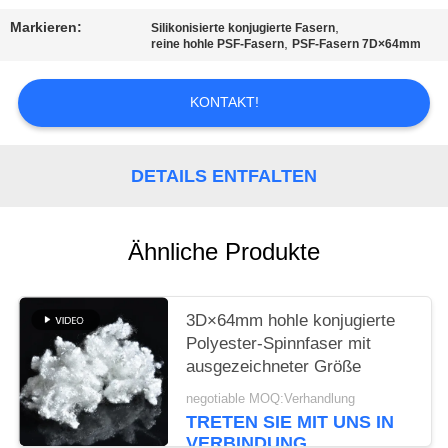
EIN
Markieren:
,
Silikonisierte konjugierte Fasern
ZITAT
,
reine hohle PSF-Fasern
PSF-Fasern 7D×64mm
SITEMAP
KONTAKT!
PRIVACY
DETAILS ENTFALTEN
POLICY
Ähnliche Produkte
3D×64mm hohle konjugierte
Polyester-Spinnfaser mit
ausgezeichneter Größe
negotiable MOQ:Verhandlung
TRETEN SIE MIT UNS IN
VERBINDUNG