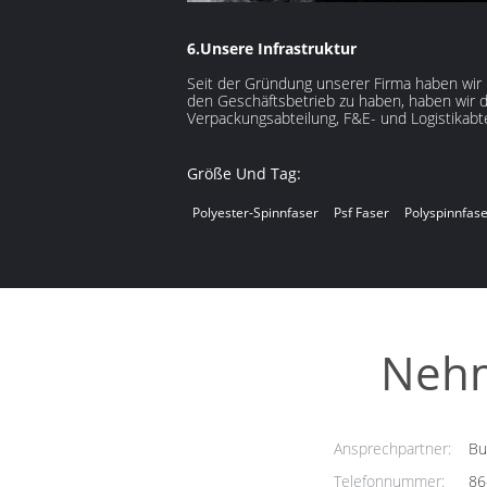
6.Unsere Infrastruktur
Seit der Gründung unserer Firma haben wir i
den Geschäftsbetrieb zu haben, haben wir di
Verpackungsabteilung, F&E- und Logistikabte
Größe Und Tag:
Polyester-Spinnfaser
Psf Faser
Polyspinnfas
Nehm
Ansprechpartner:
Bus
Telefonnummer:
86