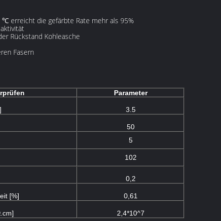
0 ℃ erreicht die gefärbte Rate mehr als 95%
ktivität
der Rückstand Kohleasche
deren Fasern
erprüfen
Parameter
]
3.5
50
5
102
0,2
it [%]
0,61
Ω.cm]
2,4*10^7