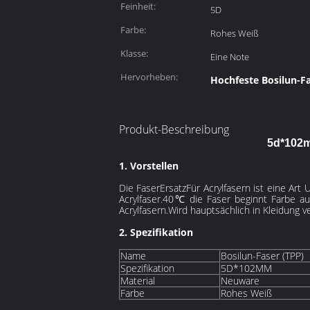
Feinheit:
5D
Farbe:
Rohes Weiß
Klasse:
Eine Note
Hervorheben:
Hochfeste Bosilun-F
Produkt-Beschreibung
5d*102m
1. Vorstellen
Die Faser
Ersatz
Für Acrylfasern ist eine Art
Acrylfaser.40℃ die Faser beginnt Farbe a
Acrylfasern.Wird hauptsächlich in Kleidung 
2. Spezifikation
Name
Bosilun-Faser (TPP)
Spezifikation
5D*102MM
Material
Neuware
Farbe
Rohes Weiß