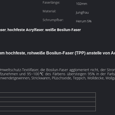
Faserlänge:
102mm
Material:
Jungfrau
Schrumpfbar:
Herum 5%
aser
hochfeste Acrylfaser
weiße Bosilun-Faser
,
,
m hochfeste, rohweiße Bosilun-Faser (TPP) anstelle von Ac
 Umweltschutz-Textilfaser, die Bosilun-Faser agglomeriert nicht, der Stro
ufzunehmen und 95~100℃ des Färbens übersteigen 95% in der Farbzeit
verwendet
gewinnen
, Strickwaren, Plüschseide, Teppich, Wolldecke, Wollg