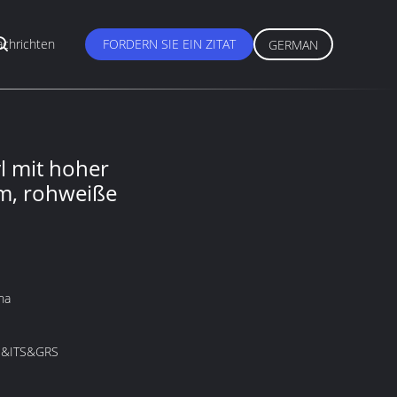
chrichten
FORDERN SIE EIN ZITAT
GERMAN
l mit hoher
mm, rohweiße
na
&ITS&GRS
M