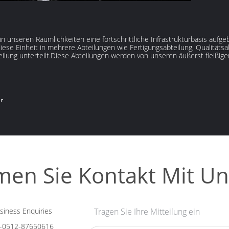
n unseren Räumlichkeiten eine fortschrittliche Infrastrukturbasis aufg
ese Einheit in mehrere Abteilungen wie Fertigungsabteilung, Qualitätsab
ilung unterteilt.Diese Abteilungen werden von unseren äußerst fleißigen
er
en Sie Kontakt Mit Un
iness Enquiries
Tragen Sie Ihre Mitteilung ein
-0512-87650616