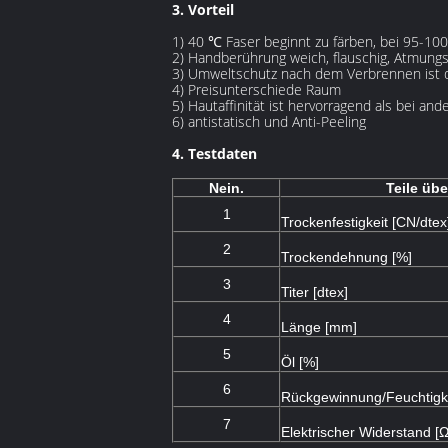
3. Vorteil
1) 40 ℃ Faser beginnt zu färben, bei 95-10
2) Handberührung weich, flauschig, Atmungsa
3) Umweltschutz nach dem Verbrennen ist 
4) Preisunterschiede Raum
5) Hautaffinität ist hervorragend als bei an
6) antistatisch und Anti-Peeling
4. Testdaten
Nein.
Teile üb
1
Trockenfestigkeit [CN/dtex
2
Trockendehnung [%]
3
Titer [dtex]
4
Länge [mm]
5
Öl [%]
6
Rückgewinnung/Feuchtigke
7
Elektrischer Widerstand [