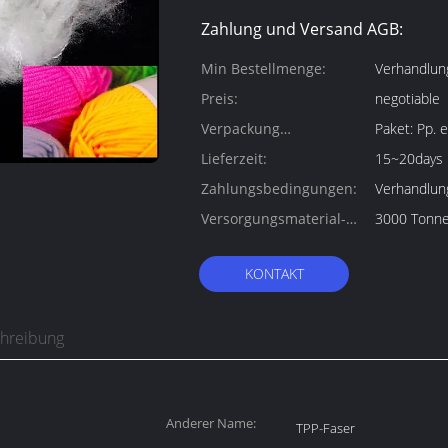
Zahlung und Versand AGB:
Min Bestellmenge:
Verhandlun
Preis:
negotiable
Verpackung
Paket:
Informationen:
Lieferzeit:
15~20days
Zahlungsbedingungen:
Verhandlun
Versorgungsmaterial-
3000 Tonn
Fähigkeit:
KONTAKT
chreibung
Anderer Name:
TPP-Faser