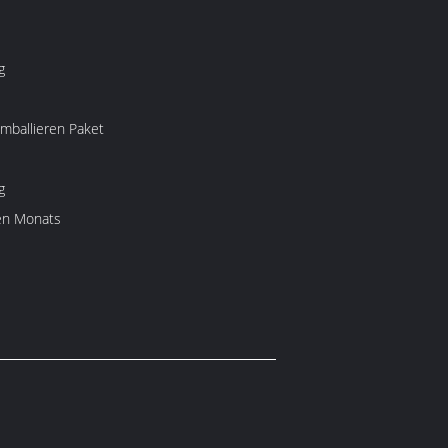
g
 Pp. emballieren Paket
g
en Monats