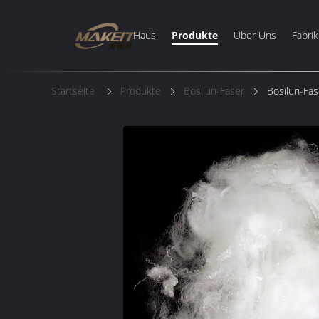
Haus
Produkte
Über Uns
Fabrik
Startseite
Produkte
Bosilun-Faser
Bosilun-Fas