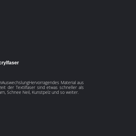
rylfaser
m
Auswechslung
Hervorragendes Material aus
 der Textilfaser sind etwas schneller als
arn, Schnee Neil, Kunstpelz und so weiter.