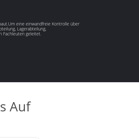
ebaut.Um eine einwandfreie Kontrolle über
teilung, Lagerabteilung,
 Fachleuten geleitet.
s Auf