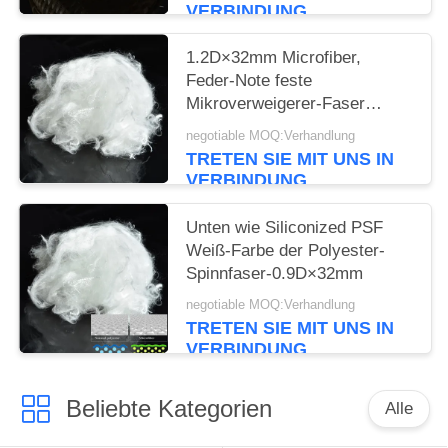
VERBINDUNG
1.2D×32mm Microfiber,
Feder-Note feste
Mikroverweigerer-Faser
Siliconized
negotiable MOQ:Verhandlung
TRETEN SIE MIT UNS IN
VERBINDUNG
Unten wie Siliconized PSF
Weiß-Farbe der Polyester-
Spinnfaser-0.9D×32mm
negotiable MOQ:Verhandlung
TRETEN SIE MIT UNS IN
VERBINDUNG
Beliebte Kategorien
Alle