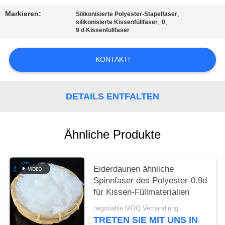
EIN
Markieren:
,
Silikonisierte Polyester-Stapelfaser
ZITAT
,
,
silikonisierte Kissenfüllfaser
0
9 d Kissenfüllfaser
SITEMAP
KONTAKT!
PRIVACY
DETAILS ENTFALTEN
POLICY
Ähnliche Produkte
Eiderdaunen ähnliche
Spinnfaser des Polyester-0.9d
für Kissen-Füllmaterialien
negotiable MOQ:Verhandlung
TRETEN SIE MIT UNS IN