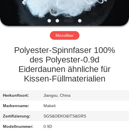
TRETEN
SIE
MIT
Microfiber
UNS
IN
Polyester-Spinnfaser 100%
VERBINDUNG
des Polyester-0.9d
Eiderdaunen ähnliche für
NACHRICHTEN
Kissen-Füllmaterialien
FÄLLE
Herkunftsort:
Jiangsu, China
Markenname:
Makeit
FORDERN
Zertifizierung:
SGS&OEKO&ITS&GRS
SIE
Modellnummer:
0.9D