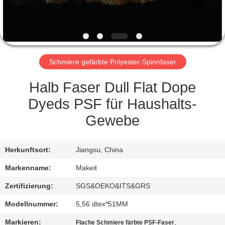
TRETEN
SIE
MIT
Schmiere gefärbte Polyester-Spinnfaser
UNS
IN
Halb Faser Dull Flat Dope
VERBINDUNG
Dyeds PSF für Haushalts-
Gewebe
NACHRICHTEN
Herkunftsort:
Jiangsu, China
FÄLLE
Markenname:
Makeit
Zertifizierung:
SGS&OEKO&ITS&GRS
FORDERN
Modellnummer:
5,56 dtex*51MM
SIE
Markieren:
,
Flache Schmiere färbte PSF-Faser