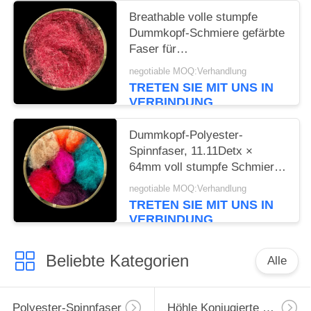
Breathable volle stumpfe
Dummkopf-Schmiere gefärbte
Faser für
Bekleidungsindustrie
negotiable MOQ:Verhandlung
TRETEN SIE MIT UNS IN
VERBINDUNG
Dummkopf-Polyester-
Spinnfaser, 11.11Detx ×
64mm voll stumpfe Schmiere
färbte Faser
negotiable MOQ:Verhandlung
TRETEN SIE MIT UNS IN
VERBINDUNG
Beliebte Kategorien
Alle
Polyester-Spinnfaser
Höhle Konjugierte Polyester-Spinnfaser