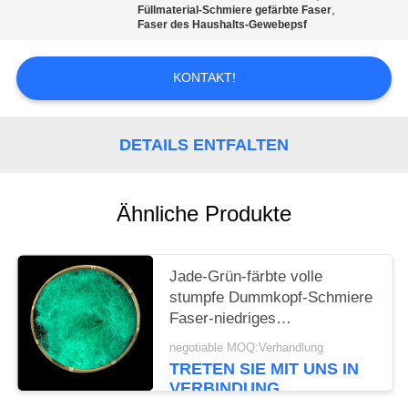
EIN
,
Füllmaterial-Schmiere gefärbte Faser
Faser des Haushalts-Gewebepsf
ZITAT
KONTAKT!
SITEMAP
DETAILS ENTFALTEN
PRIVACY
POLICY
Ähnliche Produkte
Jade-Grün-färbte volle
stumpfe Dummkopf-Schmiere
Faser-niedriges
Energieverbrauch 11.11Detx ×
negotiable MOQ:Verhandlung
64mm
TRETEN SIE MIT UNS IN
VERBINDUNG