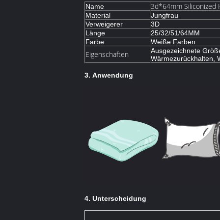
3d*64mm Siliconized H
Name
Material
Jungfrau
Verweigerer
3D
Länge
25/32/51/64MM
Farbe
Weiße Farben
Ausgezeichnete Größe, 
Eigenschaften
Wärmezurückhalten, W
3. Anwendung
4. Unterscheidung