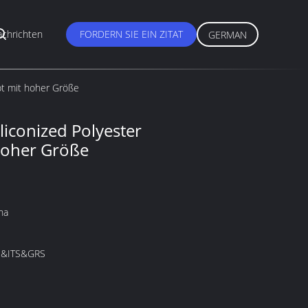
chrichten
FORDERN SIE EIN ZITAT
GERMAN
bt mit hoher Größe
liconized Polyester
 hoher Größe
na
&ITS&GRS