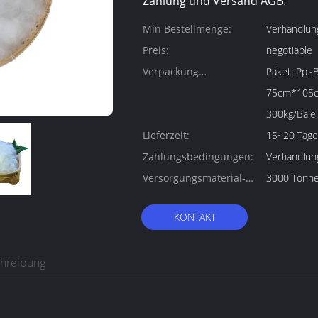
Zahlung und Versand AGB:
Min Bestellmenge:
Verhandlun
Preis:
negotiable
Verpackung
Paket: Pp.-Ballenpaket 1. Größe: Über
Informationen:
75cm*105cm*115cm
300kg/Bale
Lieferzeit:
15~20 Tage
Zahlungsbedingungen:
Verhandlun
Versorgungsmaterial-
3000 Tonn
Fähigkeit:
KONTAKT
chreibung