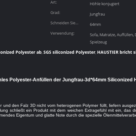
Art:
Höhle konjugiert
Grad:
Jungfrau
Schneiden Sie
64mm
Länge:
Verwendung:
Sofa, Matratze, Auffüllen, 
Spielzeug
conized Polyester ab
SGS siliconized Polyester
HAUSTIER bricht si
,
,
les Polyester-Anfüllen der Jungfrau-3d*64mm Siliconized
er und den Falz 3D nicht vom heterogenen Polymer füllt, liefern ausge
ung schließt ein Produkt mit dem weichen Extragefühl mit ein, das dur
mendes Eigentum und glatte Note durch die spezielle Ölenmittelverarb