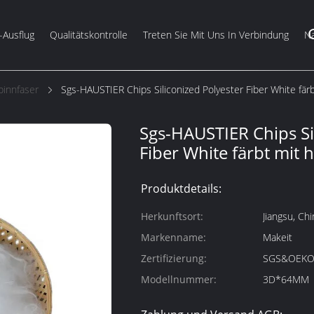
-Ausflug
Qualitätskontrolle
Treten Sie Mit Uns In Verbindung
Na
pinnfaser
Sgs-HAUSTIER Chips Siliconized Polyester Fiber White fär
Sgs-HAUSTIER Chips Si
Fiber White färbt mit
Produktdetails:
Herkunftsort:
Jiangsu, Chi
Markenname:
Makeit
Zertifizierung:
SGS&OEKO
Modellnummer:
3D*64MM