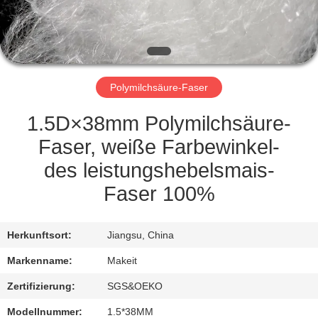
TRETEN
SIE
MIT
Polymilchsäure-Faser
UNS
IN
1.5D×38mm Polymilchsäure-
VERBINDUNG
Faser, weiße Farbewinkel-
des leistungshebelsmais-
NACHRICHTEN
Faser 100%
FÄLLE
Herkunftsort:
Jiangsu, China
Markenname:
Makeit
FORDERN
Zertifizierung:
SGS&OEKO
SIE
Modellnummer:
1.5*38MM