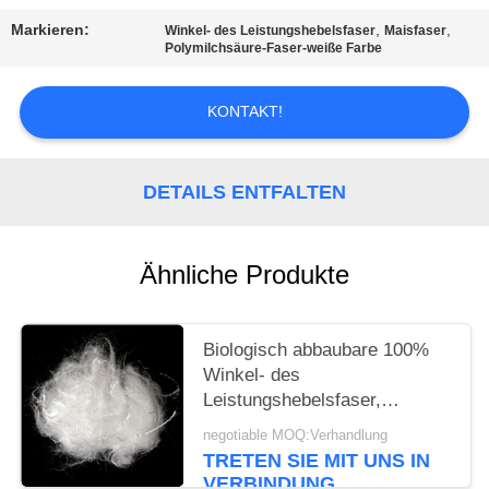
EIN
Markieren:
,
,
Winkel- des Leistungshebelsfaser
Maisfaser
ZITAT
Polymilchsäure-Faser-weiße Farbe
SITEMAP
KONTAKT!
PRIVACY
DETAILS ENTFALTEN
POLICY
Ähnliche Produkte
Biologisch abbaubare 100%
Winkel- des
Leistungshebelsfaser,
1.5D×38mm weiße Farbmais-
negotiable MOQ:Verhandlung
Faser
TRETEN SIE MIT UNS IN
VERBINDUNG