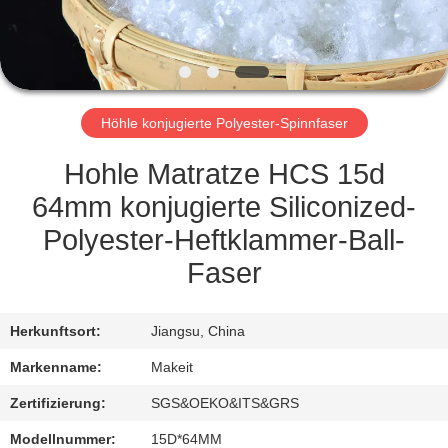
TRETEN
SIE
MIT
Höhle konjugierte Polyester-Spinnfaser
UNS
IN
Hohle Matratze HCS 15d
VERBINDUNG
64mm konjugierte Siliconized-
Polyester-Heftklammer-Ball-
NACHRICHTEN
Faser
FÄLLE
Herkunftsort:
Jiangsu, China
Markenname:
Makeit
FORDERN
Zertifizierung:
SGS&OEKO&ITS&GRS
SIE
Modellnummer:
15D*64MM