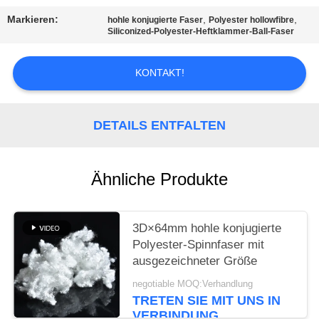
EIN
Markieren:
,
,
hohle konjugierte Faser
Polyester hollowfibre
ZITAT
Siliconized-Polyester-Heftklammer-Ball-Faser
SITEMAP
KONTAKT!
PRIVACY
DETAILS ENTFALTEN
POLICY
Ähnliche Produkte
3D×64mm hohle konjugierte
Polyester-Spinnfaser mit
ausgezeichneter Größe
negotiable MOQ:Verhandlung
TRETEN SIE MIT UNS IN
VERBINDUNG