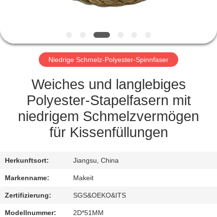
TRETEN
SIE
MIT
Niedrige Schmelz-Polyester-Spinnfaser
UNS
IN
Weiches und langlebiges
VERBINDUNG
Polyester-Stapelfasern mit
niedrigem Schmelzvermögen
NACHRICHTEN
für Kissenfüllungen
FÄLLE
Herkunftsort:
Jiangsu, China
Markenname:
Makeit
FORDERN
Zertifizierung:
SGS&OEKO&ITS
SIE
Modellnummer:
2D*51MM