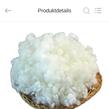
Schmelz
Supplier.
Copyright
Produktdetails
©
2020
-
2025
Suzhou
HAUS
Makeit
Technology
Co.,Ltd..
All
Rights
PRODUKTE
Reserved.
Developed
by
ECER
ÜBER
UNS
FABRIK-
AUSFLUG
QUALITÄTSKONTROLLE