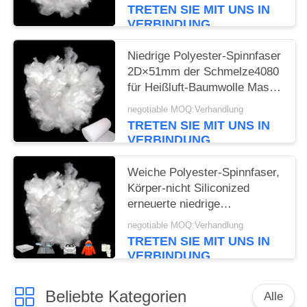
Hoch-Elastizität
TRETEN SIE MIT UNS IN
VERBINDUNG
Niedrige Polyester-Spinnfaser
2D×51mm der Schmelze4080
für Heißluft-Baumwolle Maske
N95 ES
negotiable MOQ:Verhandlung
TRETEN SIE MIT UNS IN
VERBINDUNG
Weiche Polyester-Spinnfaser,
Körper-nicht Siliconized
erneuerte niedrige
Schmelzfaser
negotiable MOQ:Verhandlung
TRETEN SIE MIT UNS IN
VERBINDUNG
Beliebte Kategorien
Alle