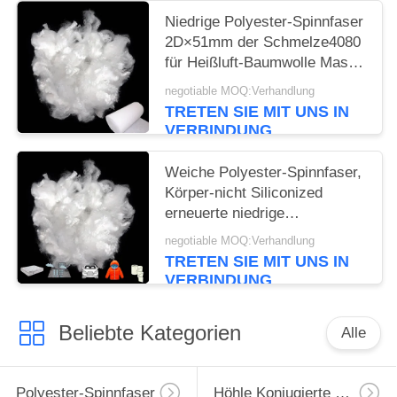
Niedrige Polyester-Spinnfaser
2D×51mm der Schmelze4080
für Heißluft-Baumwolle Maske
N95 ES
negotiable MOQ:Verhandlung
TRETEN SIE MIT UNS IN
VERBINDUNG
Weiche Polyester-Spinnfaser,
Körper-nicht Siliconized
erneuerte niedrige
Schmelzfaser
negotiable MOQ:Verhandlung
TRETEN SIE MIT UNS IN
VERBINDUNG
Beliebte Kategorien
Alle
Polyester-Spinnfaser
Höhle Konjugierte Polyester-Spinnfaser