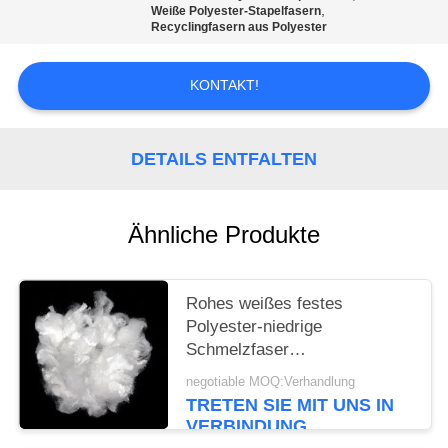
EIN
,
Weiße Polyester-Stapelfasern
Recyclingfasern aus Polyester
ZITAT
KONTAKT!
SITEMAP
DETAILS ENTFALTEN
PRIVACY
POLICY
Ähnliche Produkte
Rohes weißes festes
Polyester-niedrige
Schmelzfaser
umweltfreundlich für mit
negotiable MOQ:Verhandlung
Hoch-Elastizität
TRETEN SIE MIT UNS IN
VERBINDUNG