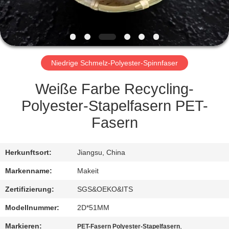
TRETEN
SIE
MIT
Niedrige Schmelz-Polyester-Spinnfaser
UNS
IN
Weiße Farbe Recycling-
VERBINDUNG
Polyester-Stapelfasern PET-
Fasern
NACHRICHTEN
Herkunftsort:
Jiangsu, China
FÄLLE
Markenname:
Makeit
Zertifizierung:
SGS&OEKO&ITS
FORDERN
Modellnummer:
2D*51MM
SIE
Markieren:
,
PET-Fasern Polyester-Stapelfasern