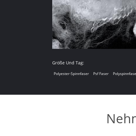
Größe Und Tag:
Polyester-Spinnfaser
Psf Faser
Polyspinnfas
Nehm