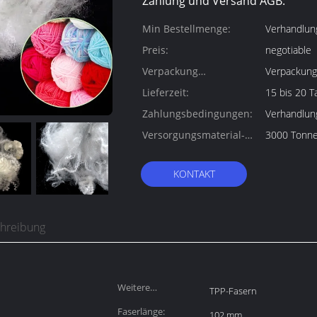
Zahlung und Versand AGB:
Min Bestellmenge:
Verhandlun
Preis:
negotiable
Verpackung
Verpackung
Informationen:
Lieferzeit:
15 bis 20 T
Zahlungsbedingungen:
Verhandlun
Versorgungsmaterial-
3000 Tonn
Fähigkeit:
KONTAKT
chreibung
Weitere
TPP-Fasern
Bezeichnung:
Faserlänge:
102 mm