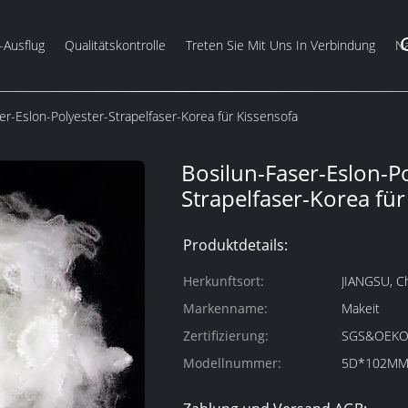
-Ausflug
Qualitätskontrolle
Treten Sie Mit Uns In Verbindung
Na
er-Eslon-Polyester-Strapelfaser-Korea für Kissensofa
Bosilun-Faser-Eslon-Po
Strapelfaser-Korea für
Produktdetails:
Herkunftsort:
JIANGSU, C
Markenname:
Makeit
Zertifizierung:
SGS&OEKO
Modellnummer:
5D*102M