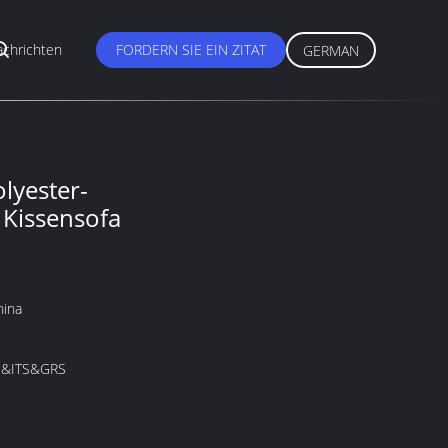
chrichten
FORDERN SIE EIN ZITAT
GERMAN
lyester-
 Kissensofa
hina
&ITS&GRS
M