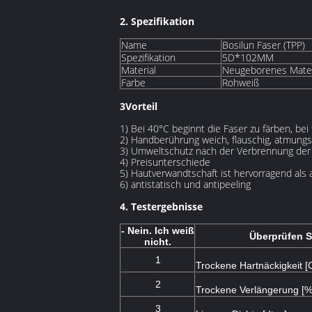
2. Spezifikation
Name
Bosilun Faser (TPP)
Spezifikation
5D*102MM
Material
Neugeborenes Mater
Farbe
Rohweiß
3Vorteil
1) Bei 40°C beginnt die Faser zu färben, be
2) Handberührung weich, flauschig, atmungs
3) Umweltschutz nach der Verbrennung der 
4) Preisunterschiede
5) Hautverwandtschaft ist hervorragend als
6) antistatisch und antipeeling
4. Testergebnisse
- Nein. Ich weiß
Überprüfen S
nicht.
1
Trockene Hartnäckigkeit [
2
Trockene Verlängerung [%
3