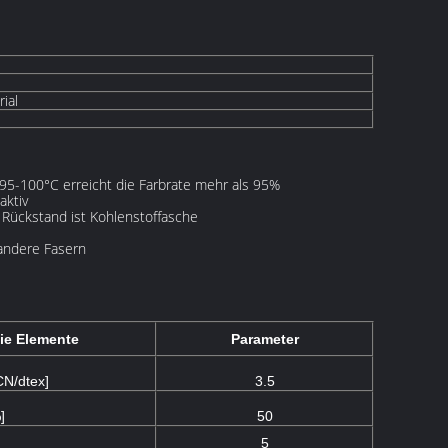
ial
i 95-100°C erreicht die Farbrate mehr als 95%
aktiv
Rückstand ist Kohlenstoffasche
 andere Fasern
ie Elemente
Parameter
CN/dtex]
3.5
]
50
5