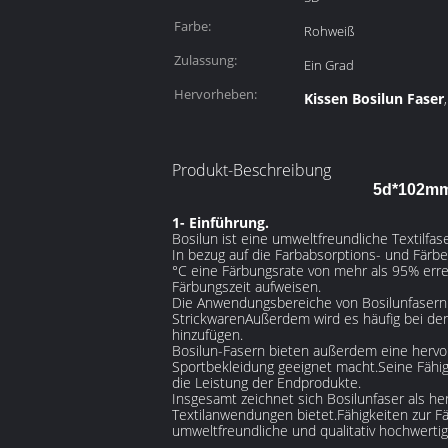
Farbe:
Rohweiß
Zulassung:
Ein Grad
Hervorheben:
Kissen Bosilun Faser
Produkt-Beschreibung
5d*102mm 
1- Einführung.
Bosilun ist eine umweltfreundliche Textilfa
In bezug auf die Farbabsorptions- und Färb
°C eine Färbungsrate von mehr als 95% errei
Färbungszeit aufweisen.
Die Anwendungsbereiche von Bosilunfasern s
StrickwarenAußerdem wird es häufig bei de
hinzufügen.
Bosilun-Fasern bieten außerdem eine hervor
Sportbekleidung geeignet macht.Seine Fähig
die Leistung der Endprodukte.
Insgesamt zeichnet sich Bosilunfaser als he
Textilanwendungen bietet.Fähigkeiten zur Fä
umweltfreundliche und qualitativ hochwerti