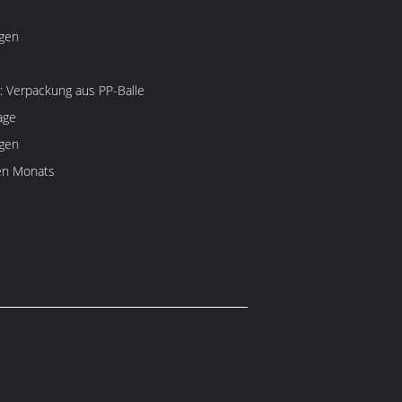
gen
: Verpackung aus PP-Balle
age
gen
en Monats