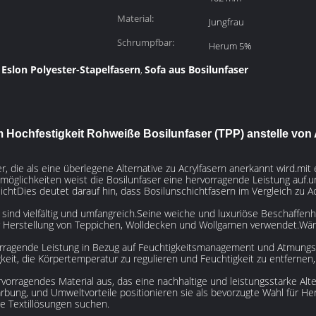
Material:
Jungfrau
Schrumpfbar:
Herum 5%
Eslon Polyester-Stapelfasern
Sofa aus Bosilunfaser
,
,
Hochfestigkeit Rohweiße Bosilunfaser (TPP) anstelle von 
ser, die als eine überlegene Alternative zu Acrylfasern anerkannt wird.
emöglichkeiten weist die Bosilunfaser eine hervorragende Leistung auf
chtDies deutet darauf hin, dass Bosilunschichtfasern im Vergleich zu A
ind vielfältig und umfangreich.Seine weiche und luxuriöse Beschaffenhe
r Herstellung von Teppichen, Wolldecken und Wollgarnen verwendet.Wä
ragende Leistung in Bezug auf Feuchtigkeitsmanagement und Atmungskra
keit, die Körpertemperatur zu regulieren und Feuchtigkeit zu entferne
rvorragendes Material aus, das eine nachhaltige und leistungsstarke Alte
rbung, und Umweltvorteile positionieren sie als bevorzugte Wahl für Her
ge Textillösungen suchen.