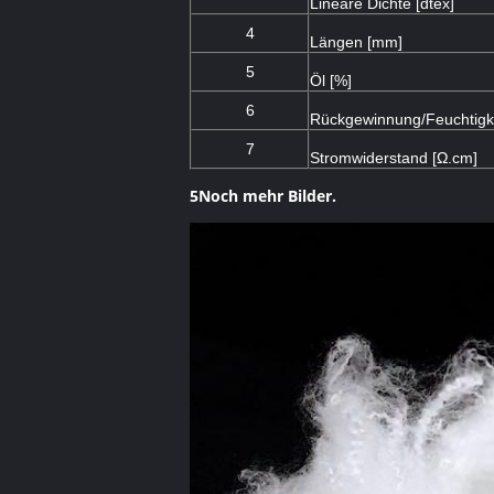
Lineare Dichte [dtex]
4
Längen [mm]
5
Öl [%]
6
Rückgewinnung/Feuchtigke
7
Stromwiderstand [Ω.cm]
5Noch mehr Bilder.