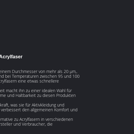
Acrylfaser
mit einem Durchmesser von mehr als 20 μm,.
.und bei Temperaturen zwischen 95 und 100
crylfasern eine etwas schnellere
it macht ihn zu einer idealen Wahl für
rme und Haltbarkeit zu diesen Produkten
ft, was sie für Aktivkleidung und
n, verbessert den allgemeinen Komfort und
rnative zu Acrylfasern in verschiedenen
steller und Verbraucher, die