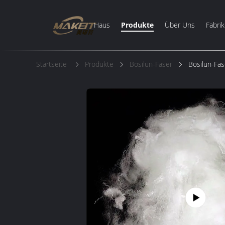
Haus
Produkte
Über Uns
Fabrik
Startseite
Produkte
Bosilun-Faser
Bosilun-Fas