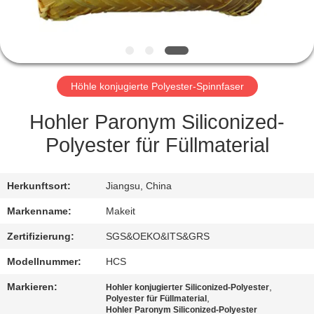
TRETEN
SIE
MIT
Höhle konjugierte Polyester-Spinnfaser
UNS
IN
Hohler Paronym Siliconized-
VERBINDUNG
Polyester für Füllmaterial
NACHRICHTEN
Herkunftsort:
Jiangsu, China
Markenname:
Makeit
FÄLLE
Zertifizierung:
SGS&OEKO&ITS&GRS
Modellnummer:
HCS
FORDERN
Markieren:
,
Hohler konjugierter Siliconized-Polyester
SIE
,
Polyester für Füllmaterial
Hohler Paronym Siliconized-Polyester