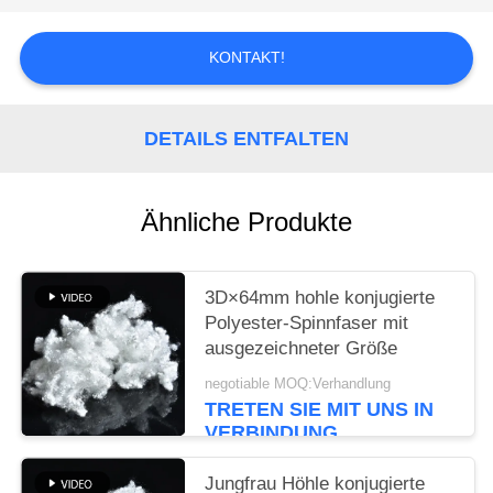
EIN
ZITAT
KONTAKT!
SITEMAP
DETAILS ENTFALTEN
PRIVACY
POLICY
Ähnliche Produkte
3D×64mm hohle konjugierte
Polyester-Spinnfaser mit
ausgezeichneter Größe
negotiable MOQ:Verhandlung
TRETEN SIE MIT UNS IN
VERBINDUNG
Jungfrau Höhle konjugierte