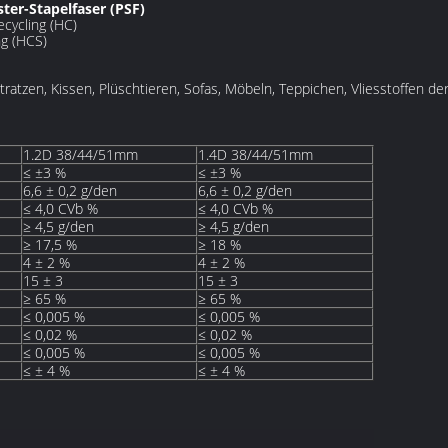
ster-Stapelfaser (PSF)
ecycling (HC)
ng (HCS)
atzen, Kissen, Plüschtieren, Sofas, Möbeln, Teppichen, Vliesstoffen der
1.2D 38/44/51mm
1.4D 38/44/51mm
≤ ±3 %
≤ ±3 %
6,6 ± 0,2 g/den
6,6 ± 0,2 g/den
≤ 4,0 CVb %
≤ 4,0 CVb %
≥ 4,5 g/den
≥ 4,5 g/den
≥ 17,5 %
≥ 18 %
4 ± 2 %
4 ± 2 %
15 ± 3
15 ± 3
≥ 65 %
≥ 65 %
≤ 0,005 %
≤ 0,005 %
≤ 0,02 %
≤ 0,02 %
≤ 0,005 %
≤ 0,005 %
≤ ± 4 %
≤ ± 4 %