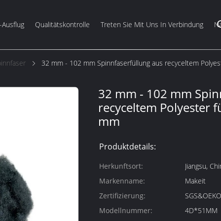
-Ausflug
Qualitätskontrolle
Treten Sie Mit Uns In Verbindung
Na
innfaser
32 mm - 102 mm Spinnfaserfüllung aus recyceltem Polyes
32 mm - 102 mm Spinn
recyceltem Polyester f
mm
Produktdetails:
Herkunftsort:
Jiangsu, Chi
Markenname:
Makeit
Zertifizierung:
SGS&OEKO
Modellnummer:
4D*51MM