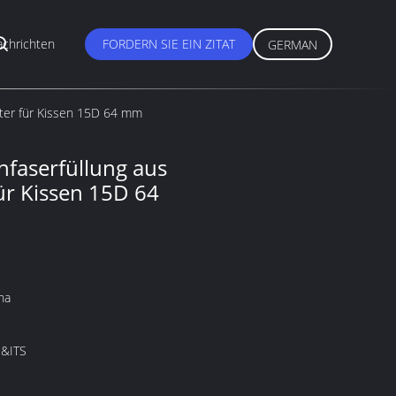
chrichten
FORDERN SIE EIN ZITAT
GERMAN
ter für Kissen 15D 64 mm
faserfüllung aus
ür Kissen 15D 64
na
&ITS