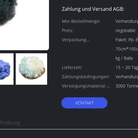
Zahlung und Versand AGB:
Min Bestellmenge:
Verhandlun
Preis:
negotiable
Verpackung
Paket: Pp.-
Informationen:
75cm*105cm
kg / Balle
Lieferzeit:
15 ~ 20 Ta
Zahlungsbedingungen:
Verhandlun
Versorgungsmaterial-
3000 Tonne
Fähigkeit:
KONTAKT
chreibung