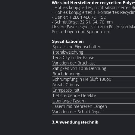
Wir sind Hersteller der recycelten Polye
- Hohles konjugiertes, nicht silikonisiertes R
- Hohles konjugiertes silikonisiertes Recycli
- Denier: 1,2D, 1,4D, 7D, 15D
- Schnittlänge: 32,51, 64, 76 mm
Unsere Faser eignet sich zum Füllen von Matr
Polsterbögen und Spinnereien.
Spezifikationen
Spezifische Eigenschaften
Titerabweichung
Tena City in der Pause
Variation der Bruchlast
Zähigkeit von 10 % Dehnung
Bruchdehnung
Schrumpfung in Heißluft 180oC
Anzahl Crimps
Crimpstabilität
Tief sterbende Defekte
Überlange Fasern
Fasern mit mehreren Längen
Variation der Schnittlänge
3.
Anwendungstechnik