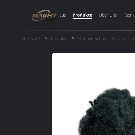
Haus
Produkte
Über Uns
Fabrik
Startseite
Produkte
Niedrige Schmelz-Polyester-Sp