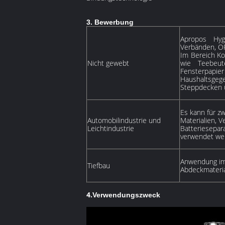
3. Bewerbung
Apropos Hygi
Verbänden, OP
Im Bereich Ko
Nicht gewebt
wie Teebeute
Fensterpapier
Haushaltsgeg
Steppdecken un
Es kann für zw
Automobilindustrie und
Materialien, V
Leichtindustrie
Batteriesepar
verwendet we
Anwendung im 
Tiefbau
Abdeckmateria
4.
Verwendungszweck