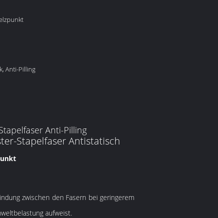
elzpunkt
, Anti-Pilling
pelfaser Anti-Pilling
er-Stapelfaser Antistatisch
punkt
Bindung zwischen den Fasern bei geringerem
mweltbelastung aufweist.