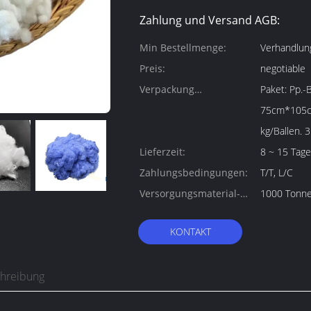
Zahlung und Versand AGB:
Min Bestellmenge:
Verhandlun
Preis:
negotiable
Verpackung
Paket: Pp.-
Informationen:
75cm*105cm
kg/Ballen. 3
Lieferzeit:
8 ~ 15 Tage
Zahlungsbedingungen:
T/T, L/C
Versorgungsmaterial-
1000 Tonne
Fähigkeit:
KONTAKT
chreibung