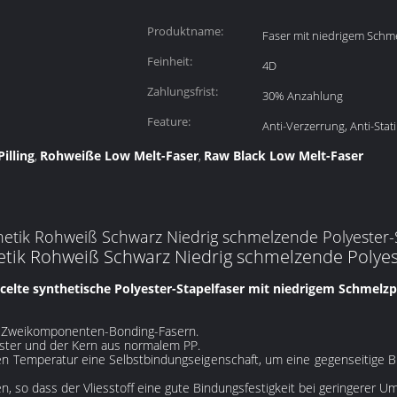
Produktname:
Faser mit niedrigem Schm
Feinheit:
4D
Zahlungsfrist:
30% Anzahlung
Feature:
Anti-Verzerrung, Anti-Statik
illing
Rohweiße Low Melt-Faser
Raw Black Low Melt-Faser
,
,
etik Rohweiß Schwarz Niedrig schmelzende Polyester-Sta
thetik Rohweiß Schwarz Niedrig schmelzende Polyest
celte synthetische Polyester-Stapelfaser mit niedrigem Schmelz
n-Zweikomponenten-Bonding-Fasern.
ester und der Kern aus normalem PP.
gen Temperatur eine Selbstbindungseigenschaft, um eine gegenseitige 
n, so dass der Vliesstoff eine gute Bindungsfestigkeit bei geringerer U