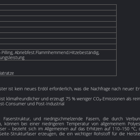
nti-Pilling, Abriebfest.Flammhemmend.Hitzebeständig,
ungsleistung
atratze
ester ist kein neues Erdöl erforderlich, was die Nachfrage nach neue
 ist klimafreundlicher und erzeugt 75 % weniger CO₂-Emissionen als rein
Post-Consumer und Post-Industrial
t Faserstruktur, und niedrigschmelzende Fasern, die durch Verbu
den, können bei einer niedrigeren Temperatur von allgemeinem Poly
er – bezieht sich im Allgemeinen auf das Erhitzen auf 110–150 °C,
te-Strukturfaser erzeugen, die ein wichtiger Rohstoff für die Herste