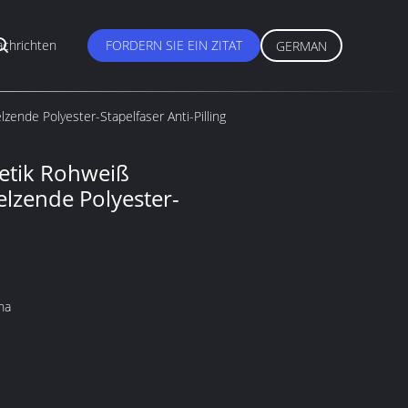
chrichten
FORDERN SIE EIN ZITAT
GERMAN
ende Polyester-Stapelfaser Anti-Pilling
etik Rohweiß
lzende Polyester-
na
O