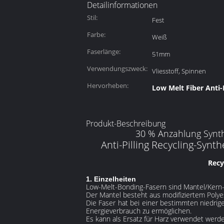
Detailinformationen
Stil:
Fest
Farbe:
Weiß
Faserlänge:
51mm
Verwendungszweck:
Vliesstoff, Spinnen
Hervorheben:
Low Melt Fiber Anti-P
Produkt-Beschreibung
30 % Anzahlung Synth
Anti-Pilling Recycling-Syn
Recy
1. Einzelheiten
Low-Melt-Bonding-Fasern sind Mantel/Ker
Der Mantel besteht aus modifiziertem Poly
Die Faser hat bei einer bestimmten niedri
Energieverbrauch zu ermöglichen.
Es kann als Ersatz für Harz verwendet werde