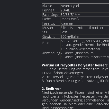
Klasse
Neu/recycelt
Feinheit
2D/4D
Faserlänge
32/38/51MM
Farbe
Rohes Weiß
Fasertyp
Klammer
Muster
Silikonisiert/nicht silikonisiert
Stil
Fest
Gewicht
300kg/Ballen
Anti-Verzerrung, Anti-Statik, A
Bruch
hervorragende thermische Bind
1 Spunlace-Wischmaterial
Anwendung
2 Fahrzeuginnenraum
3 Fahrzeuginnenraum.spätere.M
Warum ist recyceltes Polyester besser?
1. Für die Herstellung von recyceltem Poly
CO2-Fußabdruck verringert.
2. Die Herstellung von recyceltem Polyester
3. Durch Bereitstellung einer Nutzung für 
2. Stellt vor
Niedrigschmelzende Fasern sind eine Ar
modifiziertem Polyester hergestellt wer
verbunden werden.Niedrig schmelzende Fas
gebundenen Hautkern oder eine Seite-an-Sei
Bindungstechnologie