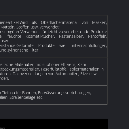
eneartikel.Wird als Oberflächenmaterial von Masken,
-Kitteln, Stoffen usw. verwendet;
nsumgüter.Verwendet für leicht zu verarbeitende Produkte
l, feuchte Kosmetiktücher, Pastensalben, Pantoffeln,
 usw.;
enstände.Geformte Produkte wie Tintennachfüllungen,
d zylindrische Filter
eifache Materialien mit subhoher Effizienz, Xishi-
erpackungsmaterialien, Faserfüllstoffe, Isoliermaterialien in
atoren, Dachverkleidungen von Automobilen, Filze usw.
rden.
Tiefbau für Bahnen, Entwässerungsvorrichtungen,
lien, Straßenbeläge etc
.