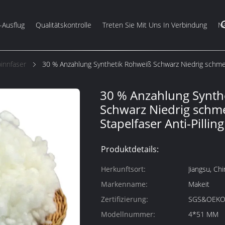
-Ausflug
Qualitätskontrolle
Treten Sie Mit Uns In Verbindung
Na
innfaser
30 % Anzahlung Synthetik Rohweiß Schwarz Niedrig schmelz
30 % Anzahlung Synth
Schwarz Niedrig schme
Stapelfaser Anti-Pilling
Produktdetails:
Herkunftsort:
Jiangsu, Chi
Markenname:
Makeit
Zertifizierung:
SGS&OEK
Modellnummer:
4*51 MM