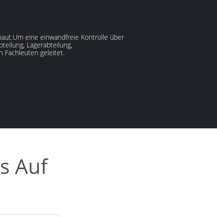
ebaut.Um eine einwandfreie Kontrolle über
teilung, Lagerabteilung,
 Fachleuten geleitet.
s Auf