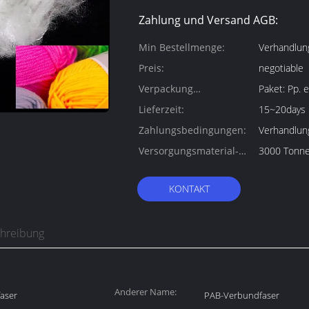
Zahlung und Versand AGB:
Min Bestellmenge:
Verhandlun
Preis:
negotiable
Verpackung
Paket:
Informationen:
Lieferzeit:
15~20days
Zahlungsbedingungen:
Verhandlun
Versorgungsmaterial-
3000 Tonn
Fähigkeit:
KONTAKT
chreibung
Anderer Name:
faser
PAB-Verbundfaser