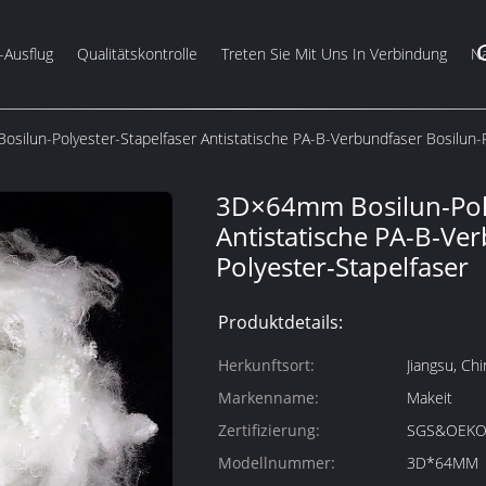
-Ausflug
Qualitätskontrolle
Treten Sie Mit Uns In Verbindung
Na
ilun-Polyester-Stapelfaser Antistatische PA-B-Verbundfaser Bosilun-P
3D×64mm Bosilun-Poly
Antistatische PA-B-Ve
Polyester-Stapelfaser
Produktdetails:
Herkunftsort:
Jiangsu, Chi
Markenname:
Makeit
Zertifizierung:
SGS&OEKO
Modellnummer:
3D*64MM