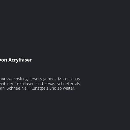
von Acrylfaser
m
Auswechslung
Hervorragendes Material aus
 der Textilfaser sind etwas schneller als
arn, Schnee Neil, Kunstpelz und so weiter.