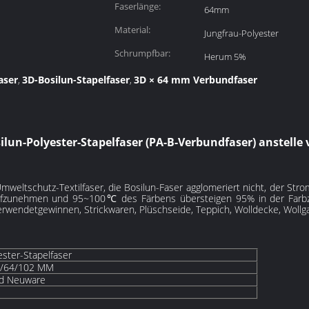
Faserlänge:
64mm
Material:
Jungfrau-Polyester
Schrumpfbar:
Herum 5%
aser
3D-Bosilun-Stapelfaser
3D × 64 mm Verbundfaser
,
,
un-Polyester-Stapelfaser (PA-B-Verbundfaser) anstelle 
 Umweltschutz-Textilfaser, die Bosilun-Faser agglomeriert nicht, der Stro
ufzunehmen und 95~100℃ des Färbens übersteigen 95% in der Farbzeit
verwendet
gewinnen
, Strickwaren, Plüschseide, Teppich, Wolldecke, Wollg
ester-Stapelfaser
2/64/102 MM
nd Neuware