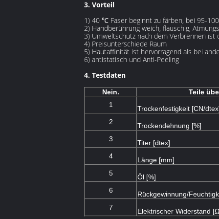
3. Vorteil
1) 40 ℃ Faser beginnt zu färben, bei 95-10
2) Handberührung weich, flauschig, Atmungsa
3) Umweltschutz nach dem Verbrennen ist 
4) Preisunterschiede Raum
5) Hautaffinität ist hervorragend als bei an
6) antistatisch und Anti-Peeling
4. Testdaten
Nein.
Teile üb
1
Trockenfestigkeit [CN/dtex
2
Trockendehnung [%]
3
Titer [dtex]
4
Länge [mm]
5
Öl [%]
6
Rückgewinnung/Feuchtigke
7
Elektrischer Widerstand [