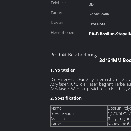
Feinheit:
3D
Farbe:
Rohes Weiß
Klasse:
Eine Note
Hervorheben:
PA-B Bosilun-Stapelf
Produkt-Beschreibung
3d*64MM Bosil
1. Vorstellen
Die Faser
Ersatz
Für Acrylfasern ist eine Art
Acrylfaser.40℃ die Faser beginnt Farbe a
Acrylfasern.Wird hauptsächlich in Kleidung 
2. Spezifikation
Name
Bosilun Poly
Spezifikation
1,5/3/5D*3
Material
Recycling u
Farbe
Rohes Weiß