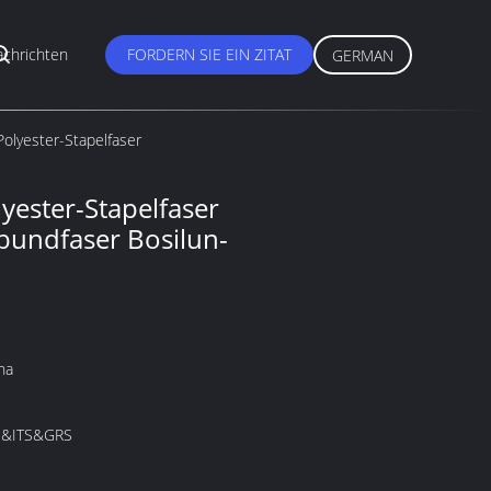
chrichten
FORDERN SIE EIN ZITAT
GERMAN
olyester-Stapelfaser
ester-Stapelfaser
rbundfaser Bosilun-
na
&ITS&GRS