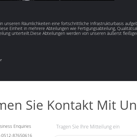
n unseren Räumlichkeiten eine fortschrittliche Infrastrukturbasis aufg
ese Einheit in mehrere Abteilungen wie Fertigungsabteilung, Qualitätsab
ilung unterteilt.Diese Abteilungen werden von unseren äußerst fleißigen
er
en Sie Kontakt Mit Un
iness Enquiries
Tragen Sie Ihre Mitteilung ein
-0512-87650616