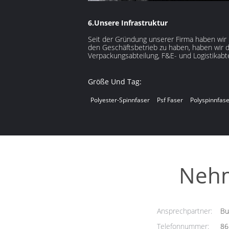
6.Unsere Infrastruktur
Seit der Gründung unserer Firma haben wir i
den Geschäftsbetrieb zu haben, haben wir di
Verpackungsabteilung, F&E- und Logistikabte
Größe Und Tag:
Polyester-Spinnfaser
Psf Faser
Polyspinnfas
Nehm
Ansprechpartner:
Bus
Telefonnummer:
86