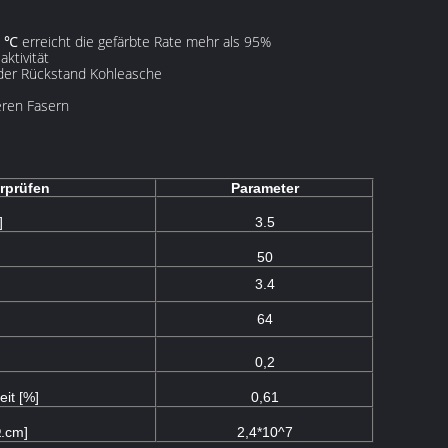
0 ℃ erreicht die gefärbte Rate mehr als 95%
ktivität
der Rückstand Kohleasche
deren Fasern
erprüfen
Parameter
]
3.5
50
3.4
64
0,2
it [%]
0,61
Ω.cm]
2,4*10^7