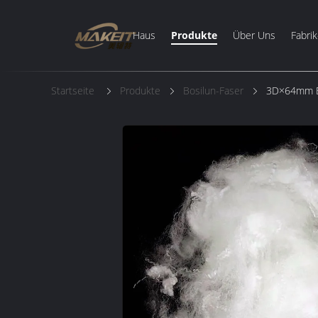
Haus
Produkte
Über Uns
Fabrik
Startseite
Produkte
Bosilun-Faser
3D×64mm Bos