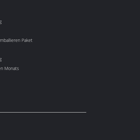
g
 Pp. emballieren Paket
g
en Monats