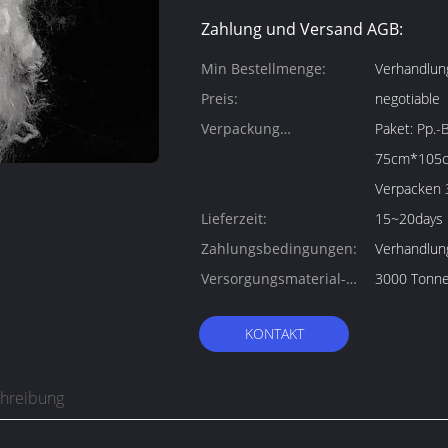
Zahlung und Versand AGB:
Min Bestellmenge:
Verhandlun
Preis:
negotiable
Verpackung
Paket: Pp.-Ballenpaket 1.Size: Über
Informationen:
75cm*105cm*115cm/Bal
Verpacken 
Lieferzeit:
15~20days
Zahlungsbedingungen:
Verhandlun
Versorgungsmaterial-
3000 Tonn
Fähigkeit:
KONTAKT
chreibung