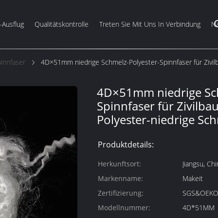
-Ausflug
Qualitätskontrolle
Treten Sie Mit Uns In Verbindung
Na
innfaser
4D×51mm niedrige Schmelz-Polyester-Spinnfaser für Zivilb
4D×51mm niedrige Sch
Spinnfaser für Zivilba
Polyester-niedrige Sc
Produktdetails:
Herkunftsort:
Jiangsu, Chi
Markenname:
Makeit
Zertifizierung:
SGS&OEKO
Modellnummer:
4D*51MM