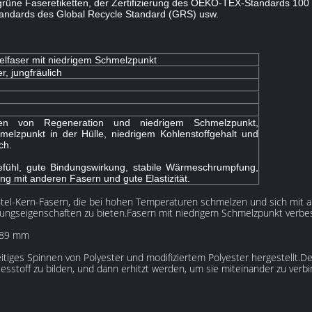
r grüne Faseretiketten, der Zertifizierung des OEKO-TEX-Standards 100 
standards des Global Recycle Standard (GRS) usw.
elfaser mit niedrigem Schmelzpunkt
r, jungfräulich
ren von Regeneration und niedrigem Schmelzpunkt,
melzpunkt in der Hülle, niedrigem Kohlenstoffgehalt und
ch.
fühl, gute Bindungswirkung, stabile Wärmeschrumpfung,
ng mit anderen Fasern und gute Elastizität.
el-Kern-Fasern, die bei hohen Temperaturen schmelzen und sich mit a
ungseigenschaften zu bieten.Fasern mit niedrigem Schmelzpunkt verbes
6,89 mm
eitiges Spinnen von Polyester und modifiziertem Polyester hergestellt.
iesstoff zu bilden, und dann erhitzt werden, um sie miteinander zu ver