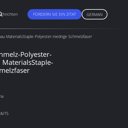
chrichten
FORDERN SIE EIN ZITAT
GERMAN
au MaterialsStaple-Polyester-niedrige Schmelzfaser
melz-Polyester-
u MaterialsStaple-
hmelzfaser
na
&ITS