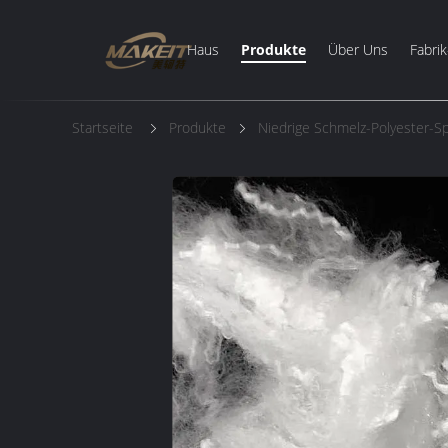
Haus
Produkte
Über Uns
Fabrik
Startseite
Produkte
Niedrige Schmelz-Polyester-Sp