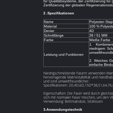
für Qualitätssysteme, der Zertifizierung fü
Zertifizierung der globalen Regenerations
2 .Spezifikationen
Name
Polyester-Stap
Material
100 % Polyeste
Denier
4D
Schnittlänge
38 / 51 MM
Farbe
Weiße Farbe
1. Kombinie
niedrigem Sch
umweltfreundli
Leistung und Funktionen
2. Weiches Ge
einfache Bindu
​Niedrigschmelzende Fasern verwenden Mant
hervorragende Matrixstabilität und Handhab
und sind umweltfreundlicher.
Spezifikationen: 2D,4D,6D,15D*38,51,64,7
Eigenschaften: Die Faser wird durch gleichz
sich mit normaler Faser mischen, um den Vl
Verwendung: Bettmatratze, Sitzkissen
3.
Anwendungstechnik