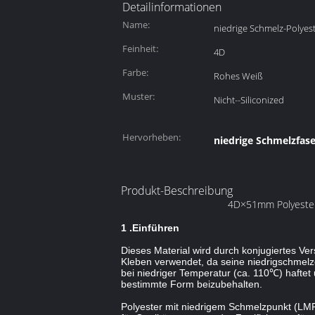
Detailinformationen
Name:
niedrige Schmelz-Polyes
Feinheit:
4D
Farbe:
Rohes Weiß
Muster:
Nicht--Siliconized
Hervorheben:
niedrige Schmelzfase
Produkt-Beschreibung
4D×51mm Polyester-
1 .Einführen
Dieses Material wird durch konjugiertes Ve
Kleben verwendet, da seine niedrigschmel
bei niedriger Temperatur (ca. 110℃) haftet
bestimmte Form beizubehalten.
Polyester mit niedrigem Schmelzpunkt (LM