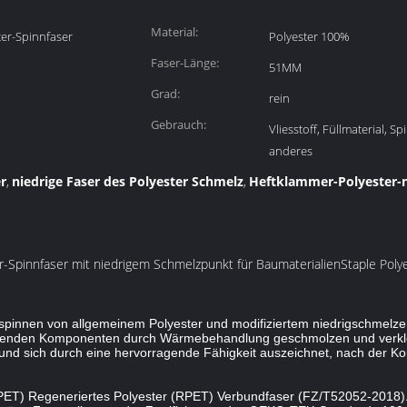
Material:
ter-Spinnfaser
Polyester 100%
Faser-Länge:
51MM
Grad:
rein
Gebrauch:
Vliesstoff, Füllmaterial, S
anderes
r
niedrige Faser des Polyester Schmelz
Heftklammer-Polyester-n
,
,
Spinnfaser mit niedrigem Schmelzpunkt für BaumaterialienStaple Polye
rspinnen von allgemeinem Polyester und modifiziertem niedrigschmelze
zenden Komponenten durch Wärmebehandlung geschmolzen und verklebt
 und sich durch eine hervorragende Fähigkeit auszeichnet, nach der Ko
PET) Regeneriertes Polyester (RPET) Verbundfaser (FZ/T52052-2018)