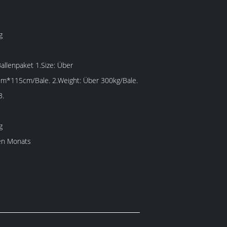
g
e. 2.Weight: Über 300kg/Bale.
3.
g
en Monats